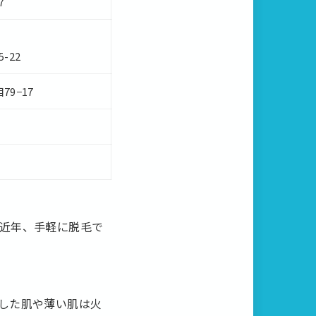
7
-22
9−17
近年、手軽に脱毛で
した肌や薄い肌は火