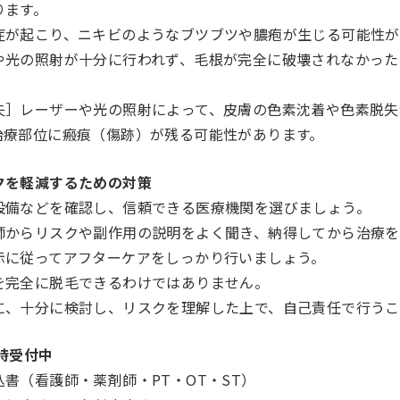
ります。
症が起こり、ニキビのようなブツブツや膿疱が生じる可能性が
や光の照射が十分に行われず、毛根が完全に破壊されなかった
。
失］レーザーや光の照射によって、皮膚の色素沈着や色素脱失
治療部位に瘢痕（傷跡）が残る可能性があります。
クを軽減するための対策
設備などを確認し、信頼できる医療機関を選びましょう。
師からリスクや副作用の説明をよく聞き、納得してから治療を
示に従ってアフターケアをしっかり行いましょう。
を完全に脱毛できるわけではありません。
に、十分に検討し、リスクを理解した上で、自己責任で行うこ
時受付中
書（看護師・薬剤師・PT・OT・ST）