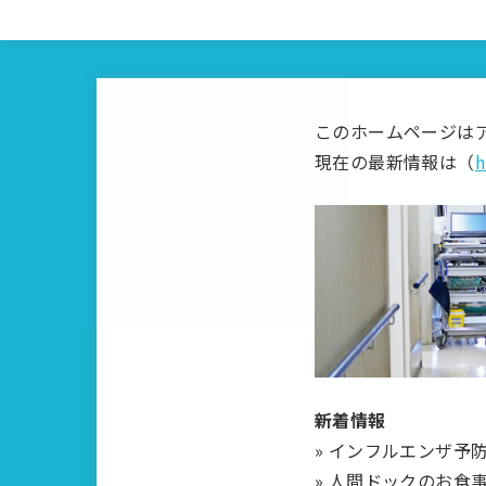
千葉皮膚科の脱毛治療リスク研究会
このホームページは
現在の最新情報は（
h
新着情報
» インフルエンザ予
» 人間ドックのお