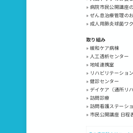
» 病院市民公開講座
» ぜん息治療管理の
» 成人用肺炎球菌ワ
取り組み
» 緩和ケア病棟
» 人工透析センター
» 地域連携室
» リハビリテーショ
» 健診センター
» デイケア（通所リ
» 訪問診療
» 訪問看護ステーシ
» 市民公開講座 日程