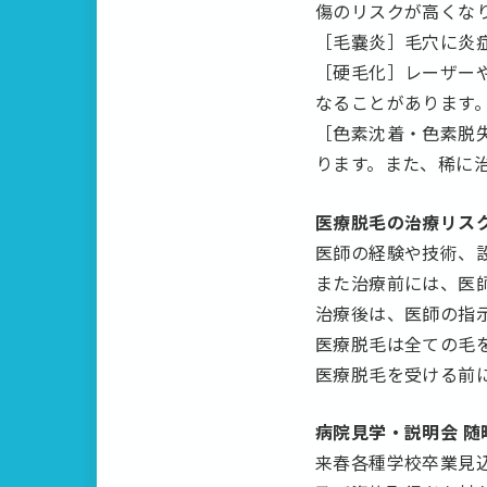
傷のリスクが高くな
［毛嚢炎］毛穴に炎
［硬毛化］レーザー
なることがあります
［色素沈着・色素脱
ります。また、稀に
医療脱毛の治療リス
医師の経験や技術、
また治療前には、医
治療後は、医師の指
医療脱毛は全ての毛
医療脱毛を受ける前
病院見学・説明会 随
来春各種学校卒業見込